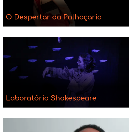
O Despertar da Palhaçaria
Laboratório Shakespeare