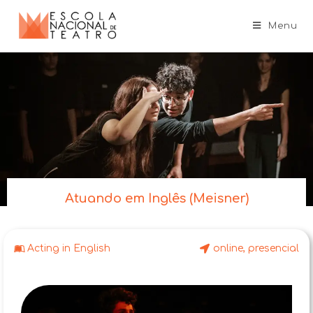
Menu
Atuando em Inglês (Meisner)
Acting in English
online
,
presencial