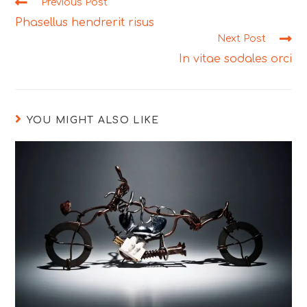
Previous Post
Phasellus hendrerit risus
Next Post
In vitae sodales orci
YOU MIGHT ALSO LIKE